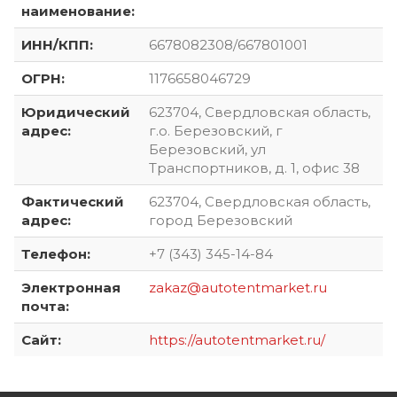
наименование:
ИНН/КПП:
6678082308/667801001
ОГРН:
1176658046729
Юридический
623704, Свердловская область,
адрес:
г.о. Березовский, г
Березовский, ул
Транспортников, д. 1, офис 38
Фактический
623704, Свердловская область,
адрес:
город Березовский
Телефон:
+7 (343) 345-14-84
Электронная
zakaz@autotentmarket.ru
почта:
Сайт:
https://autotentmarket.ru/