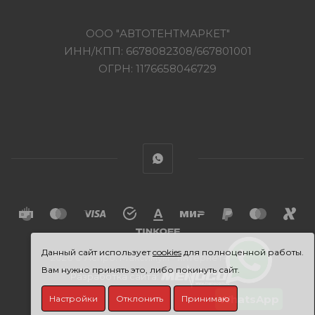
ООО "АВТОТЕНТМАРКЕТ"
ИНН/КПП: 6678082308/667801001
ОГРН: 1176658046729
Данный сайт использует
cookies
для полноценной работы.
2026 © Аспро: Максимум - интернет-магазин
Вам нужно принять это, либо покинуть сайт.
Разработка сайта:
WhatsApp
Настройки
Отклонить
Принимаю