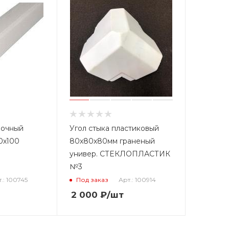
вочный
Угол стыка пластиковый
0х100
80х80х80мм граненый
универ. СТЕКЛОПЛАСТИК
№3
.: 100745
Арт.: 100914
Под заказ
2 000
₽
/шт