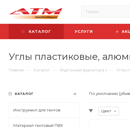
КАТАЛОГ
УСЛУГИ
АК
Углы пластиковые, алю
—
—
—
Главная
Каталог
Фургонная фурнитура
Углы 
По умолчанию (убы
КАТАЛОГ
Инструмент для тентов
Цвет
Материал тентовый ПВХ