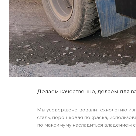
Делаем качественно, делаем для ва
Мы усовершенствовали технологию изг
сталь, порошковая покраска, использо
по максимуму насладиться владением ст