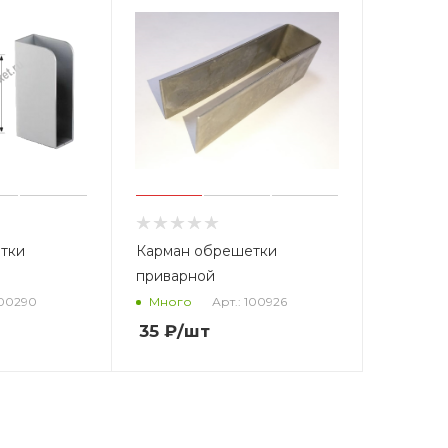
тки
Карман обрешетки
приварной
100290
Арт.: 100926
Много
35
₽
/шт