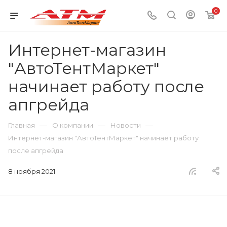
0
Интернет-магазин
"АвтоТентМаркет"
начинает работу после
апгрейда
—
—
—
Главная
О компании
Новости
Интернет-магазин "АвтоТентМаркет" начинает работу
после апгрейда
8 ноября 2021