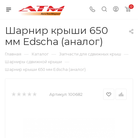
0
Шарнир крыши 650
мм Edscha (аналог)
—
—
—
Главная
Каталог
Запчасти для сдвижных крыш
—
Шарниры сдвижной крыши
Шарнир крыши 650 мм Edscha (аналог)
Артикул:
100682