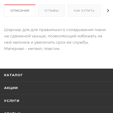
ОПИСАНИЕ
ОТЗЫВЫ
КАК КУПИТЬ
О
Шарнир для для правильного складывания ткани
на сдвижной крыше, позволяющий избежать на
ней заломов и увеличить срок ее службы.
Материал - металл, пластик.
КАТАЛОГ
АКЦИИ
УСЛУГИ