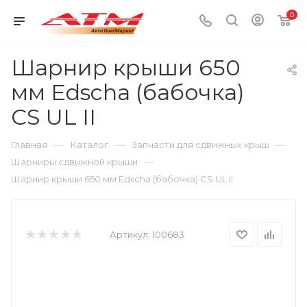
0
Шарнир крыши 650
мм Edscha (бабочка)
CS UL II
—
—
—
Главная
Каталог
Запчасти для сдвижных крыш
—
Шарниры сдвижной крыши
Шарнир крыши 650 мм Edscha (бабочка) CS UL II
Артикул:
100683