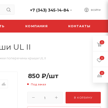
+7 (343) 345-14-84
ВОЙТИ
ТЬ
КОМПАНИЯ
КОНТАКТЫ
0
и UL II
ки поперечины крыши UL II
0
0
850
₽
/шт
Под заказ
В КОРЗИНУ