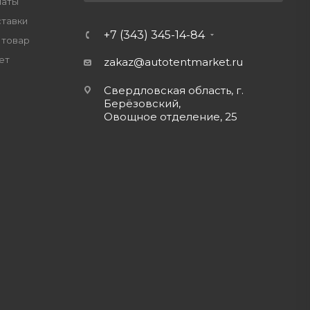
латы
ставки
+7 (343) 345-14-84
 товар
ет
zakaz@autotentmarket.ru
Свердловская область, г.
Берёзовский,
Овощное отделение, 25