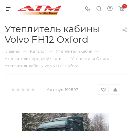
0
Утеплитель кабины
Volvo FH12 Oxford
—
—
—
Главная
Каталог
Утеплители кабин
—
—
Утеплители передней части
Утеплители Oxford
Утеплитель кабины Volvo FH12 Oxford
Артикул:
102807