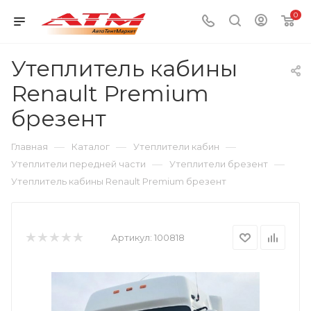
0
Утеплитель кабины
Renault Premium
брезент
—
—
—
Главная
Каталог
Утеплители кабин
—
—
Утеплители передней части
Утеплители брезент
Утеплитель кабины Renault Premium брезент
Артикул:
100818