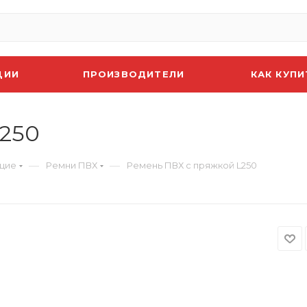
ЦИИ
ПРОИЗВОДИТЕЛИ
КАК КУПИ
L250
—
—
ющие
Ремни ПВХ
Ремень ПВХ с пряжкой L250