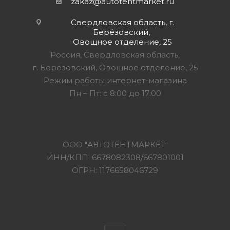
zakaz@autotentmarket.ru
Свердловская область, г.
Берёзовский,
Овощное отделение, 25
Россия, Свердловская область,
г. Берёзовский, Овощное отделение, 25
Режим работы интернет-магазина
Пн – Пт: с 8:00 до 17:00
ООО "АВТОТЕНТМАРКЕТ"
ИНН/КПП: 6678082308/667801001
ОГРН: 1176658046729