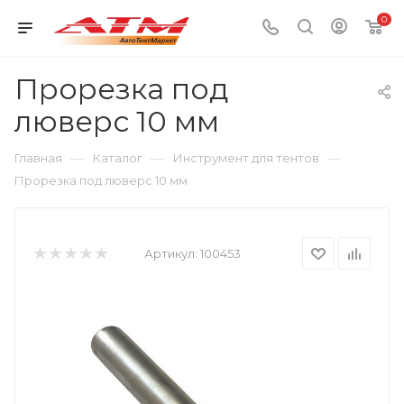
0
Прорезка под
люверс 10 мм
—
—
—
Главная
Каталог
Инструмент для тентов
Прорезка под люверс 10 мм
Артикул:
100453