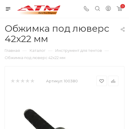
0
Обжимка под люверс
42х22 мм
—
—
—
Главная
Каталог
Инструмент для тентов
Обжимка под люверс 42х22 мм
Артикул:
100380