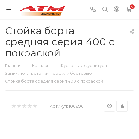
0
Стойка борта
средняя серия 400 с
покраской
—
—
—
Главная
Каталог
Фургонная фурнитура
—
Замки, петли, стойки, профили бортовые
Стойка борта средняя серия 400 с покраской
Артикул:
100896