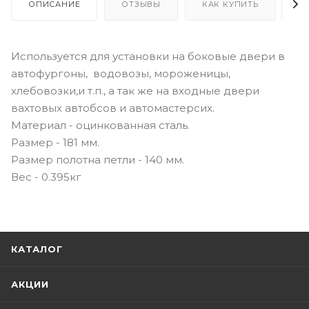
ОПИСАНИЕ
ОТЗЫВЫ
КАК КУПИТЬ
О
Используется для установки на боковые двери в
автофургоны, водовозы, мороженицы,
хлебовозки,и т.п., а так же на входные двери
вахтовых автобсов и автомастерсих.
Материал - оцинкованная сталь.
Размер - 181 мм.
Размер полотна петли - 140 мм.
Вес - 0.395кг
КАТАЛОГ
АКЦИИ