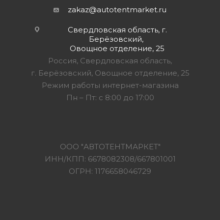
zakaz@autotentmarket.ru
Свердловская область, г.
Берёзовский,
Овощное отделение, 25
Россия, Свердловская область,
г. Берёзовский, Овощное отделение, 25
Режим работы интернет-магазина
Пн – Пт: с 8:00 до 17:00
ООО "АВТОТЕНТМАРКЕТ"
ИНН/КПП: 6678082308/667801001
ОГРН: 1176658046729