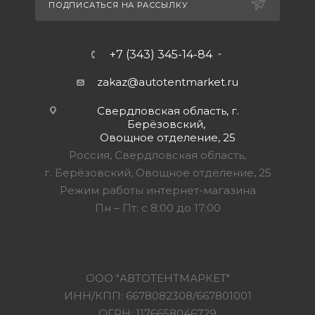
ПОДПИСАТЬСЯ НА РАССЫЛКУ
+7 (343) 345-14-84
zakaz@autotentmarket.ru
Свердловская область, г.
Берёзовский,
Овощное отделение, 25
Россия, Свердловская область,
г. Берёзовский, Овощное отделение, 25
Режим работы интернет-магазина
Пн – Пт: с 8:00 до 17:00
ООО "АВТОТЕНТМАРКЕТ"
ИНН/КПП: 6678082308/667801001
ОГРН: 1176658046729