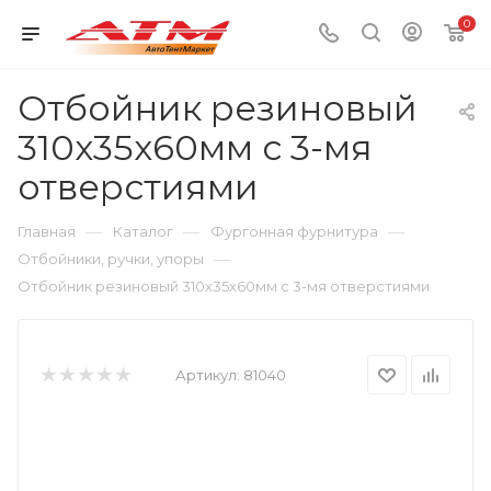
0
Отбойник резиновый
310х35х60мм с 3-мя
отверстиями
—
—
—
Главная
Каталог
Фургонная фурнитура
—
Отбойники, ручки, упоры
Отбойник резиновый 310х35х60мм с 3-мя отверстиями
Артикул:
81040