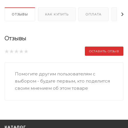
ОТЗЫВЫ
КАК КУПИТЬ
ОПЛАТА
ДОС
Отзывы
ОСТАВИТЬ ОТЗЫВ
Помогите другим пользователям с
выбором - будьте первым, кто поделится
своим мнением об этом товаре
КАТАЛОГ