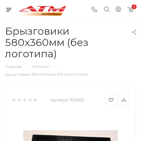
0
Брызговики
580x360мм (без
логотипа)
—
—
Главная
Каталог
Брызговики 580x360мм (без логотипа)
Артикул:
100832